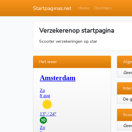
Startpaginas.net
Home
Dochters
Verzekerenop startpagina
Scooter verzekeringen op star
Het weer
Alg
Geen
Inte
De g
Scoo
Geen